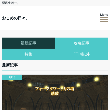
隠居生活中。
Menu
おこめの日々。
最新記事
攻略記事
特集
FF14以外
最新記事
FF14